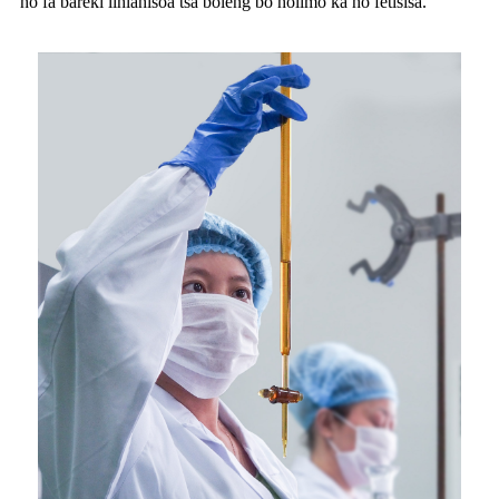
ho fa bareki lihlahisoa tsa boleng bo holimo ka ho fetisisa.