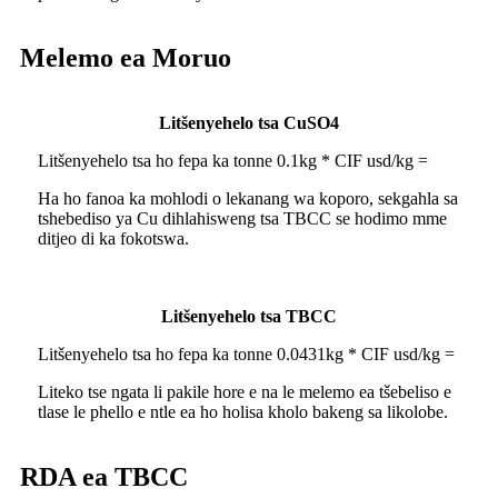
Melemo ea Moruo
Litšenyehelo tsa CuSO4
Litšenyehelo tsa ho fepa ka tonne 0.1kg * CIF usd/kg =
Ha ho fanoa ka mohlodi o lekanang wa koporo, sekgahla sa
tshebediso ya Cu dihlahisweng tsa TBCC se hodimo mme
ditjeo di ka fokotswa.
Litšenyehelo tsa TBCC
Litšenyehelo tsa ho fepa ka tonne 0.0431kg * CIF usd/kg =
Liteko tse ngata li pakile hore e na le melemo ea tšebeliso e
tlase le phello e ntle ea ho holisa kholo bakeng sa likolobe.
RDA ea TBCC