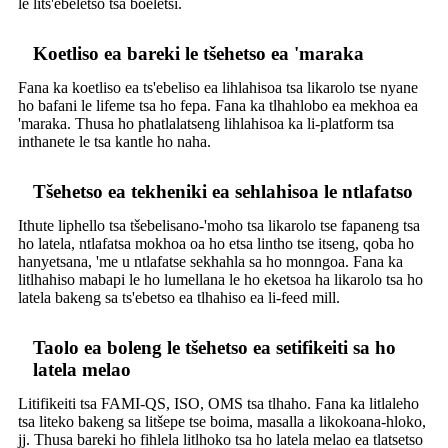
le lits'ebeletso tsa boeletsi.
Koetliso ea bareki le tšehetso ea 'maraka
Fana ka koetliso ea ts'ebeliso ea lihlahisoa tsa likarolo tse nyane
ho bafani le lifeme tsa ho fepa. Fana ka tlhahlobo ea mekhoa ea
'maraka. Thusa ho phatlalatseng lihlahisoa ka li-platform tsa
inthanete le tsa kantle ho naha.
Tšehetso ea tekheniki ea sehlahisoa le ntlafatso
Ithute liphello tsa tšebelisano-'moho tsa likarolo tse fapaneng tsa
ho latela, ntlafatsa mokhoa oa ho etsa lintho tse itseng, qoba ho
hanyetsana, 'me u ntlafatse sekhahla sa ho monngoa. Fana ka
litlhahiso mabapi le ho lumellana le ho eketsoa ha likarolo tsa ho
latela bakeng sa ts'ebetso ea tlhahiso ea li-feed mill.
Taolo ea boleng le tšehetso ea setifikeiti sa ho
latela melao
Litifikeiti tsa FAMI-QS, ISO, OMS tsa tlhaho. Fana ka litlaleho
tsa liteko bakeng sa litšepe tse boima, masalla a likokoana-hloko,
jj. Thusa bareki ho fihlela litlhoko tsa ho latela melao ea tlatsetso