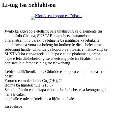
Li-tag tsa Sehlahisoa
Jwalo ka kgwebo e etellang pele tlhahisong ya dielemente tsa
diphoofolo Chaena, SUSTAR e amohetse kananelo e
pharalletseng ho bareki ba lehae le ba matjhaba ka lebaka la
dihlahiswa tsa yona tsa boleng bo hodimo le ditshebeletso tse
sebetsang hantle. Chloride ya koporo ya tribasic e hlahiswang ke
SUSTAR ha e tswe feela ka thepa e tala e phahameng empa
hape e feta ditshebetsong tse tswetseng pele tsa tlhahiso ha e
bapiswa le difeme tse ding tse tshwanang.
Lebitso la lik'hemik'hale: Chloride ea koporo ea motheo ea Tri-
basic
Foromo ea molek'hule: Cu₂(OH)₃Cl
Boima ba limolek'hule: 213.57
Semelo: Phofo e tala kapa e botala bo bobebe, e sa kenngoeng ka
har'a li-cake,
ka phallo e ntle ea 'mele le ea lik'hemik'hale.
Lisebelisoa