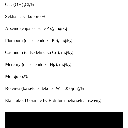
Cu₂ (OH)₃Cl,%
Sekhahla sa koporo,%
Arsenic (e ipapisitse le As), mg/kg
Plumbum (e itšetlehile ka Pb), mg/kg
Cadmium (e itšetlehile ka Cd), mg/kg
Mercury (e itšetlehile ka Hg), mg/kg
Mongobo,%
Botenya (ka sefe ea teko ea W = 250μm),%
Ela hloko: Dioxin le PCB di fumaneha sehlahisweng