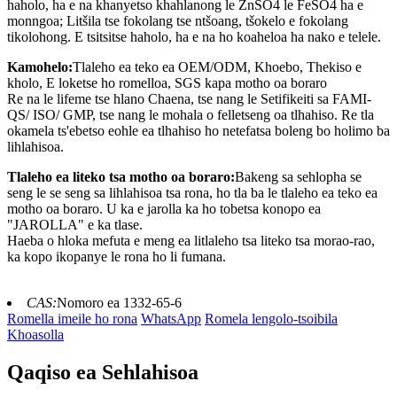
haholo, ha e na khanyetso khahlanong le ZnSO4 le FeSO4 ha e
monngoa; Litšila tse fokolang tse ntšoang, tšokelo e fokolang
tikolohong. E tsitsitse haholo, ha e na ho koaheloa ha nako e telele.
Kamohelo:
Tlaleho ea teko ea OEM/ODM, Khoebo, Thekiso e
kholo, E loketse ho romelloa, SGS kapa motho oa boraro
Re na le lifeme tse hlano Chaena, tse nang le Setifikeiti sa FAMI-
QS/ ISO/ GMP, tse nang le mohala o felletseng oa tlhahiso. Re tla
okamela ts'ebetso eohle ea tlhahiso ho netefatsa boleng bo holimo ba
lihlahisoa.
Tlaleho ea liteko tsa motho oa boraro:
Bakeng sa sehlopha se
seng le se seng sa lihlahisoa tsa rona, ho tla ba le tlaleho ea teko ea
motho oa boraro. U ka e jarolla ka ho tobetsa konopo ea
"JAROLLA" e ka tlase.
Haeba o hloka mefuta e meng ea litlaleho tsa liteko tsa morao-rao,
ka kopo ikopanye le rona ho li fumana.
CAS:
Nomoro ea 1332-65-6
Romella imeile ho rona
WhatsApp
Romela lengolo-tsoibila
Khoasolla
Qaqiso ea Sehlahisoa