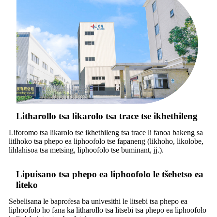
Litharollo tsa likarolo tsa trace tse ikhethileng
Liforomo tsa likarolo tse ikhethileng tsa trace li fanoa bakeng sa
litlhoko tsa phepo ea liphoofolo tse fapaneng (likhoho, likolobe,
lihlahisoa tsa metsing, liphoofolo tse buminant, jj.).
Lipuisano tsa phepo ea liphoofolo le tšehetso ea
liteko
Sebelisana le baprofesa ba univesithi le litsebi tsa phepo ea
liphoofolo ho fana ka litharollo tsa litsebi tsa phepo ea liphoofolo