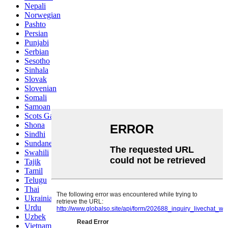
Nepali
Norwegian
Pashto
Persian
Punjabi
Serbian
Sesotho
Sinhala
Slovak
Slovenian
Somali
Samoan
Scots Gaelic
Shona
Sindhi
Sundanese
Swahili
Tajik
Tamil
Telugu
Thai
Ukrainian
Urdu
Uzbek
Vietnamese