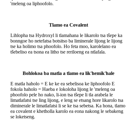
'meleng oa liphoofolo.
Tlamo ea Covalent
Lihlopha tsa Hydroxyl li tlamahana le likarolo tsa tšepe ka
bonngoe ho netefatsa botsitso ba liminerale lijong le lijong
tse ka holimo tsa phoofolo. Ho feta moo, karolelano ea
tšebeliso ea tsona ea litho tse reriloeng ea ntlafala.
Bohlokoa ba matla a tlamo ea lik'hemik'hale
E matla haholo = E ke ke ea sebelisoa ke liphoofolo E
fokola haholo = Haeba e lokoloha lijong le 'meleng oa
phoofolo pele ho nako, li-ion tsa tšepe li tla arabela le
limatlafatsi tse ling lijong, e leng se etsang hore likarolo tsa
diminerale le limatlafatsi li se ke tsa sebetsa. Ka hona, tlamo
ea covalent e khetholla karolo ea eona nakong le sebakeng
se loketseng.