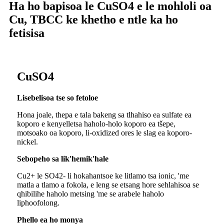
Ha ho bapisoa le CuSO4 e le mohloli oa
Cu, TBCC ke khetho e ntle ka ho
fetisisa
CuSO4
Lisebelisoa tse so fetoloe
Hona joale, thepa e tala bakeng sa tlhahiso ea sulfate ea
koporo e kenyelletsa haholo-holo koporo ea tšepe,
motsoako oa koporo, li-oxidized ores le slag ea koporo-
nickel.
Sebopeho sa lik'hemik'hale
Cu2+ le SO42- li hokahantsoe ke litlamo tsa ionic, 'me
matla a tlamo a fokola, e leng se etsang hore sehlahisoa se
qhibilihe haholo metsing 'me se arabele haholo
liphoofolong.
Phello ea ho monya