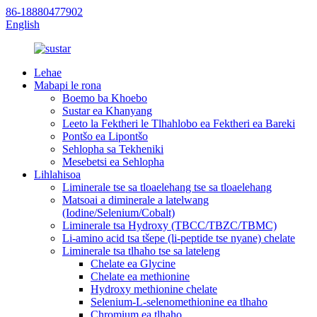
86-18880477902
English
Lehae
Mabapi le rona
Boemo ba Khoebo
Sustar ea Khanyang
Leeto la Fektheri le Tlhahlobo ea Fektheri ea Bareki
Pontšo ea Lipontšo
Sehlopha sa Tekheniki
Mesebetsi ea Sehlopha
Lihlahisoa
Liminerale tse sa tloaelehang tse sa tloaelehang
Matsoai a diminerale a latelwang
(Iodine/Selenium/Cobalt)
Liminerale tsa Hydroxy (TBCC/TBZC/TBMC)
Li-amino acid tsa tšepe (li-peptide tse nyane) chelate
Liminerale tsa tlhaho tse sa lateleng
Chelate ea Glycine
Chelate ea methionine
Hydroxy methionine chelate
Selenium-L-selenomethionine ea tlhaho
Chromium ea tlhaho