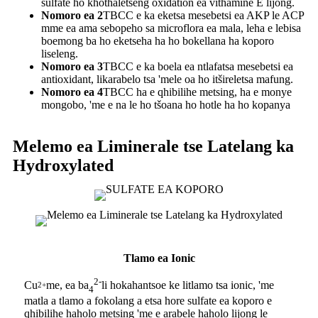
sulfate ho khothaletseng oxidation ea vithamine E lijong.
Nomoro ea 2
TBCC e ka eketsa mesebetsi ea AKP le ACP
mme ea ama sebopeho sa microflora ea mala, leha e lebisa
boemong ba ho eketseha ha ho bokellana ha koporo
liseleng.
Nomoro ea 3
TBCC e ka boela ea ntlafatsa mesebetsi ea
antioxidant, likarabelo tsa 'mele oa ho itšireletsa mafung.
Nomoro ea 4
TBCC ha e qhibilihe metsing, ha e monye
mongobo, 'me e na le ho tšoana ho hotle ha ho kopanya
Melemo ea Liminerale tse Latelang ka
Hydroxylated
Tlamo ea Ionic
2-
Cu
me, ea ba
li hokahantsoe ke litlamo tsa ionic, 'me
2+
4
matla a tlamo a fokolang a etsa hore sulfate ea koporo e
qhibilihe haholo metsing 'me e arabele haholo lijong le