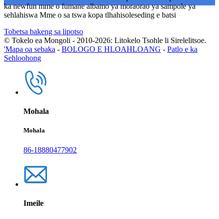
ka newfun mme o fumane albamo ya moraorao ya sampole ya
sehlahiswa Mme o sa tswa kopa tlhahisoleseding e batsi
Tobetsa bakeng sa lipotso
© Tokelo ea Mongoli - 2010-2026: Litokelo Tsohle li Sirelelitsoe.
'Mapa oa sebaka
-
BOLOGO E HLOAHLOANG
-
Patlo e ka
Sehloohong
Mohala
Mohala
86-18880477902
Imeile