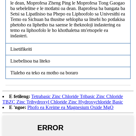
le dean, Moprofesa Zheng Ping le Moprofesa Tong Gaogao
ba sebelelitse e le motlatsi oa dean. Baprofesa ba bangata ba
Setsi sa Lipatlisiso tsa Phepo ea Liphoofolo sa Univesithi ea
Temo ea Sichuan ba thusitse sehlopha sa litsebi ho potlakisa
phetoho ea liphetho tsa saense le theknoloji indastering ea
temo ea liphoofolo le ho khothaletsa nts'etsopele ea
indasteri.
Lisetifikeiti
Lisebelisoa tsa liteko
Tlaleho ea teko ea motho oa boraro
E fetileng:
Tetrabasic Zinc Chloride Tribasic Zinc Chloride
TBZC Zinc Trihydroxyl Chloride Zinc Hydroxychloride Basic
E 'ngoe:
Phofo ea Kreime ea Magnesium Oxide MgO