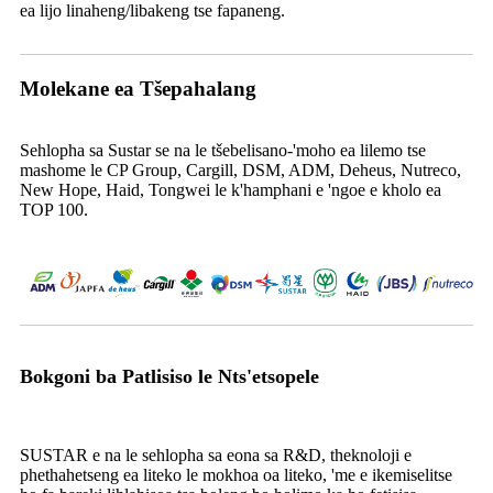
ea lijo linaheng/libakeng tse fapaneng.
Molekane ea Tšepahalang
Sehlopha sa Sustar se na le tšebelisano-'moho ea lilemo tse
mashome le CP Group, Cargill, DSM, ADM, Deheus, Nutreco,
New Hope, Haid, Tongwei le k'hamphani e 'ngoe e kholo ea
TOP 100.
Bokgoni ba Patlisiso le Nts'etsopele
SUSTAR e na le sehlopha sa eona sa R&D, theknoloji e
phethahetseng ea liteko le mokhoa oa liteko, 'me e ikemiselitse