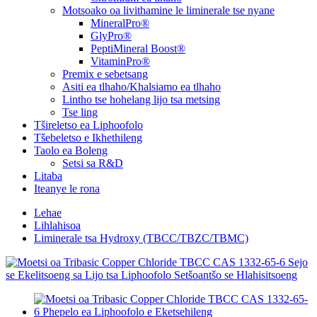
Motsoako oa livithamine le liminerale tse nyane
MineralPro®
GlyPro®
PeptiMineral Boost®
VitaminPro®
Premix e sebetsang
Asiti ea tlhaho/Khalsiamo ea tlhaho
Lintho tse hohelang lijo tsa metsing
Tse ling
Tšireletso ea Liphoofolo
Tšebeletso e Ikhethileng
Taolo ea Boleng
Setsi sa R&D
Litaba
Iteanye le rona
Lehae
Lihlahisoa
Liminerale tsa Hydroxy (TBCC/TBZC/TBMC)