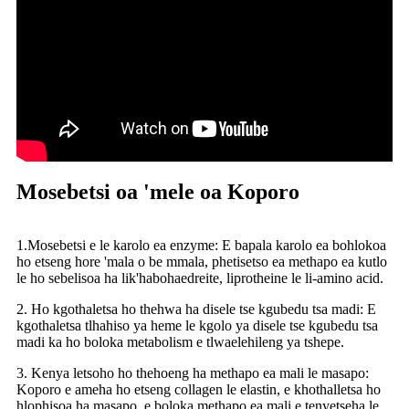
Mosebetsi oa 'mele oa Koporo
1.Mosebetsi e le karolo ea enzyme: E bapala karolo ea bohlokoa
ho etseng hore 'mala o be mmala, phetisetso ea methapo ea kutlo
le ho sebelisoa ha lik'habohaedreite, liprotheine le li-amino acid.
2. Ho kgothaletsa ho thehwa ha disele tse kgubedu tsa madi: E
kgothaletsa tlhahiso ya heme le kgolo ya disele tse kgubedu tsa
madi ka ho boloka metabolism e tlwaelehileng ya tshepe.
3. Kenya letsoho ho thehoeng ha methapo ea mali le masapo:
Koporo e ameha ho etseng collagen le elastin, e khothalletsa ho
hlophisoa ha masapo, e boloka methapo ea mali e tenyetseha le