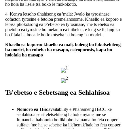
ho hola ha lisele tsa boko le mokokotlo.
4. Kenya letsoho tlhahisong ea 'mala: Jwalo ka tyrosinase
cofactor, tyrosine e fetoloa premelanosome. Khaello ea koporo e
lebisa phokotsong ea ts'ebetso ea tyrosinase, 'me ts'ebetso ea
phetoho ea tyrosine ho melanin ea thibeloa, e leng se fellang ka
ho fifala ha boea le ho fokotseha ha boleng ba moriri.
Khaello ea koporo: khaello ea mali, boleng bo fokotsehileng
ba moriri, ho robeha ha masapo, osteoporosis, kapa ho
holofala ha masapo
Ts'ebetso e Sebetsang ea Sehlahisoa
Nomoro ea 1
Bioavailability e PhahamengTBCC ke
sehlahisoa se sireletsehileng haholoanyane 'me se
fumaneha habonolo ho likhoho tsa nama ho feta copper
sulfate, 'me ha se sebetse ka lik'hemik'hale ho feta copper