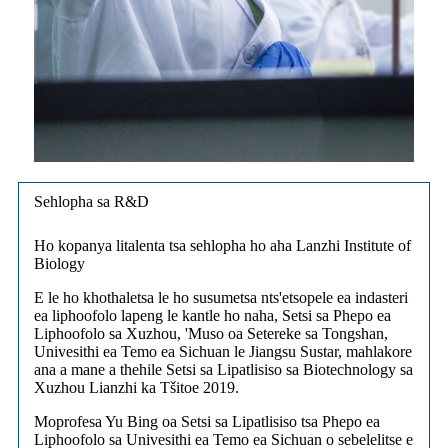
Sehlopha sa R&D
Ho kopanya litalenta tsa sehlopha ho aha Lanzhi Institute of
Biology
E le ho khothaletsa le ho susumetsa nts'etsopele ea indasteri
ea liphoofolo lapeng le kantle ho naha, Setsi sa Phepo ea
Liphoofolo sa Xuzhou, 'Muso oa Setereke sa Tongshan,
Univesithi ea Temo ea Sichuan le Jiangsu Sustar, mahlakore
ana a mane a thehile Setsi sa Lipatlisiso sa Biotechnology sa
Xuzhou Lianzhi ka Tšitoe 2019.
Moprofesa Yu Bing oa Setsi sa Lipatlisiso tsa Phepo ea
Liphoofolo sa Univesithi ea Temo ea Sichuan o sebelelitse e