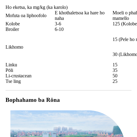
Ho eketsa, ka mg/kg (ka karolo)
E khothaletsoa ka hare ho
Moeli o phah
Mofuta oa liphoofolo
naha
mamello
Kolobe
3-6
125 (Kolobe
Broiler
6-10
15 (Pele ho 
Likhomo
30 (Likhomo 
Linku
15
Pōli
35
Li-crustacean
50
Tse ling
25
Bophahamo ba Rōna