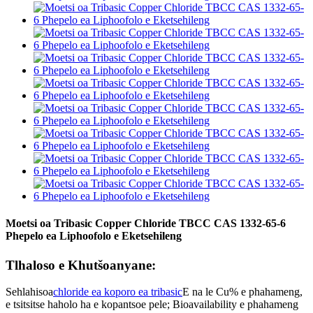
Moetsi oa Tribasic Copper Chloride TBCC CAS 1332-65-6
Phepelo ea Liphoofolo e Eketsehileng
Tlhaloso e Khutšoanyane:
Sehlahisoa
chloride ea koporo ea tribasic
E na le Cu% e phahameng,
e tsitsitse haholo ha e kopantsoe pele; Bioavailability e phahameng