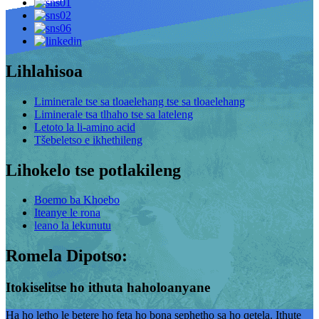
Lihlahisoa
Liminerale tse sa tloaelehang tse sa tloaelehang
Liminerale tsa tlhaho tse sa lateleng
Letoto la li-amino acid
Tšebeletso e ikhethileng
Lihokelo tse potlakileng
Boemo ba Khoebo
Iteanye le rona
leano la lekunutu
Romela Dipotso:
Itokiselitse ho ithuta haholoanyane
Ha ho letho le betere ho feta ho bona sephetho sa ho qetela. Ithute