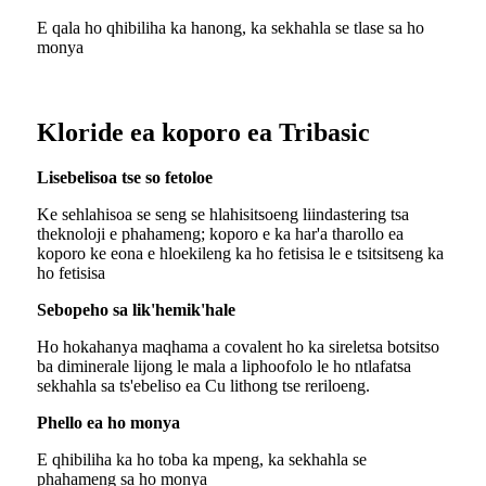
E qala ho qhibiliha ka hanong, ka sekhahla se tlase sa ho
monya
Kloride ea koporo ea Tribasic
Lisebelisoa tse so fetoloe
Ke sehlahisoa se seng se hlahisitsoeng liindastering tsa
theknoloji e phahameng; koporo e ka har'a tharollo ea
koporo ke eona e hloekileng ka ho fetisisa le e tsitsitseng ka
ho fetisisa
Sebopeho sa lik'hemik'hale
Ho hokahanya maqhama a covalent ho ka sireletsa botsitso
ba diminerale lijong le mala a liphoofolo le ho ntlafatsa
sekhahla sa ts'ebeliso ea Cu lithong tse reriloeng.
Phello ea ho monya
E qhibiliha ka ho toba ka mpeng, ka sekhahla se
phahameng sa ho monya